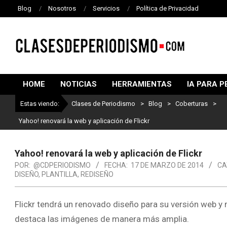
Blog
Nosotros
Servicios
Política de Privacidad
CLASES
DE
HOME
NOTICIAS
HERRAMIENTAS
IA PARA P
PERIODISMO
Estas viendo:
Clases de Periodismo
>
Blog
>
Coberturas
>
Yahoo! renovará la web y aplicación de Flickr
Yahoo! renovará la web y aplicación de Flickr
POR:
@CDPERIODISMO
FECHA:
17 DE MARZO DE 2014
CA
DISEÑO
,
PLANTILLA
,
REDISEÑO
Flickr tendrá un renovado diseño para su versión web y 
destaca las imágenes de manera más amplia.