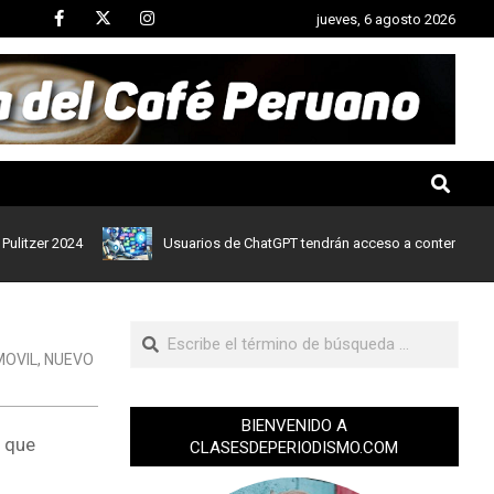
jueves, 6 agosto 2026
r 2024
Usuarios de ChatGPT tendrán acceso a contenidos de notic
MOVIL
,
NUEVO
BIENVENIDO A
a que
CLASESDEPERIODISMO.COM