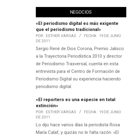
NEGOCIOS
«El periodismo digital es más exigente
que el periodismo tradicional»
POR:
ESTHER VARGAS
FECHA:
19 DE JUNIO
DE 2011
Sergio René de Dios Corona, Premio Jalisco
a la Trayectoria Periodística 2010 y director
de Periodismo Trasversal, cuenta en esta
entrevista para el Centro de Formación de
Periodismo Digital su experiencia haciendo
periodismo digital.
«El reportero es una especie en total
extinción»
POR:
ESTHER VARGAS
FECHA:
19 DE JUNIO
DE 2011
Lo dijo hace varios días la periodista Rosa
María Calaf, y quizás no le falta razón. «El