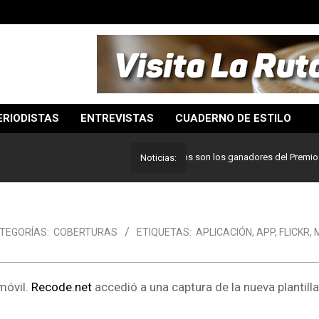
ERIODISTAS
ENTREVISTAS
CUADERNO DE ESTILO
Lo mejor del periodismo: Estos son los ganadores del Premio Pulitze
Noticias:
TEGORÍAS:
COBERTURAS
ETIQUETAS:
APLICACIÓN
,
APP
,
FLICKR
,
móvil.
Recode.net
accedió a una captura de la nueva plantill