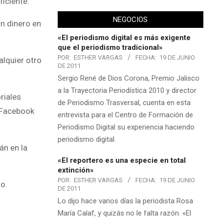
ficiente.
NEGOCIOS
an dinero en
«El periodismo digital es más exigente
que el periodismo tradicional»
POR:
ESTHER VARGAS
FECHA:
19 DE JUNIO
lquier otro
DE 2011
Sergio René de Dios Corona, Premio Jalisco
a la Trayectoria Periodística 2010 y director
riales
de Periodismo Trasversal, cuenta en esta
 Facebook
entrevista para el Centro de Formación de
Periodismo Digital su experiencia haciendo
periodismo digital.
án en la
«El reportero es una especie en total
extinción»
POR:
ESTHER VARGAS
FECHA:
19 DE JUNIO
o.
DE 2011
Lo dijo hace varios días la periodista Rosa
María Calaf, y quizás no le falta razón. «El