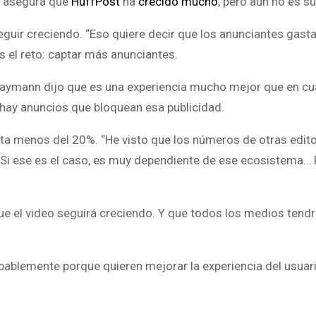
o, asegura que
HuffPost
ha
crecido mucho
, pero aún no es su
guir creciendo. “Eso quiere decir que los anunciantes gast
 el reto: captar más anunciantes.
Maymann dijo que es una experiencia mucho mejor que en cua
 hay anuncios que bloquean esa publicidad.
enta menos del 20%. “He visto que los números de otras edito
. Si ese es el caso, es muy dependiente de ese ecosistema…
ue el video seguirá creciendo. Y que todos los medios tendr
ablemente porque quieren mejorar la experiencia del usuari