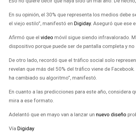
Eso no quiere decir que haya sido un mal año. De hech
En su opinión, el 30% que representa los medios debe se
el viejo estilo”, manifestó en
Digiday.
Aseguró que ese es
Afirmó que el
video
móvil sigue siendo infravalorado. 
dispositivo porque puede ser de pantalla completa y no
De otro lado, recordó que el tráfico social solo repres
revelan que más del 50% del tráfico viene de Facebook
ha cambiado su algoritmo”, manifestó.
En cuanto a las predicciones para este año, considera q
mira a ese formato.
Adelantó que en mayo van a lanzar un
nuevo diseño
prob
Vía
Digiday