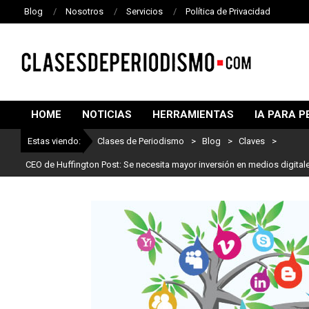
Blog
Nosotros
Servicios
Política de Privacidad
CLASES
DE
HOME
NOTICIAS
HERRAMIENTAS
IA PARA P
PERIODISMO
Estas viendo:
Clases de Periodismo
>
Blog
>
Claves
>
CEO de Huffington Post: Se necesita mayor inversión en medios digital