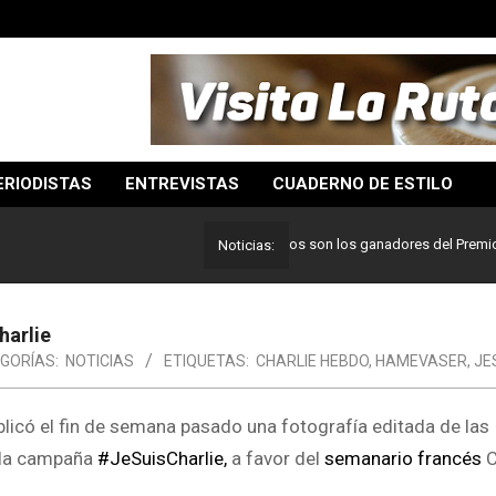
ERIODISTAS
ENTREVISTAS
CUADERNO DE ESTILO
Lo mejor del periodismo: Estos son los ganadores del Premio Pulitz
Noticias:
harlie
GORÍAS:
NOTICIAS
ETIQUETAS:
CHARLIE HEBDO
,
HAMEVASER
,
JE
licó el fin de semana pasado una fotografía editada de las
 la campaña
#JeSuisCharlie,
a favor del
semanario francés
C