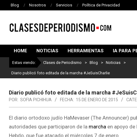
Blog
Nosotros
Servicios
Política de Privacidad
CLASES
DE
HOME
NOTICIAS
HERRAMIENTAS
IA PARA P
PERIODISMO
Estas viendo:
Clases de Periodismo
>
Blog
>
Noticias
>
Diario publicó foto editada de la marcha #JeSuisCharlie
Diario publicó foto editada de la marcha #JeSuisC
POR:
SOFIA PICHIHUA
FECHA:
15 DE ENERO DE 2015
CATE
El diario ortodoxo judío HaMevaser (The Announcer) pub
autoridades que participaron de la
marcha
en apoyo de
Hebdo, que fue atacado el miércoles 7 de enero.