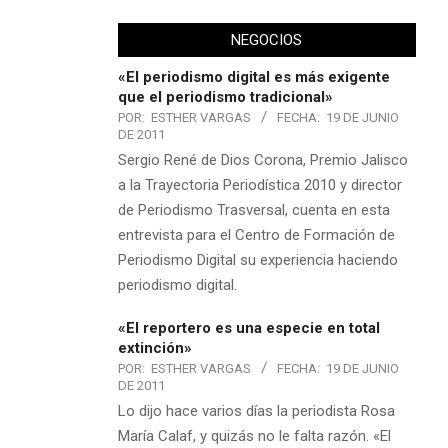
NEGOCIOS
«El periodismo digital es más exigente
que el periodismo tradicional»
POR:
ESTHER VARGAS
FECHA:
19 DE JUNIO
DE 2011
Sergio René de Dios Corona, Premio Jalisco
a la Trayectoria Periodística 2010 y director
de Periodismo Trasversal, cuenta en esta
entrevista para el Centro de Formación de
Periodismo Digital su experiencia haciendo
periodismo digital.
«El reportero es una especie en total
extinción»
POR:
ESTHER VARGAS
FECHA:
19 DE JUNIO
DE 2011
Lo dijo hace varios días la periodista Rosa
María Calaf, y quizás no le falta razón. «El