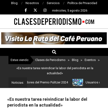
Blog
Nosotros
Servicios
Política de Privacidad
miércoles, 5 agosto 2026
CLASES
DE
PERIODISMO
Estas viendo:
Clases de Periodismo
>
Blog
>
Eventos
>
«Es nuestra tarea reivindicar la labor del periodista en la
actualidad»
s son los ganadores del Premio Pulitzer 2024
Usuarios de ChatGPT
Noticias:
«Es nuestra tarea reivindicar la labor del
periodista en la actualidad»