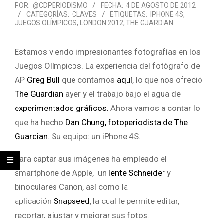
POR:
@CDPERIODISMO
FECHA:
4 DE AGOSTO DE 2012
CATEGORÍAS:
CLAVES
ETIQUETAS:
IPHONE 4S
,
JUEGOS OLÍMPICOS
,
LONDON 2012
,
THE GUARDIAN
Estamos viendo impresionantes fotografías en los
Juegos Olímpicos. La experiencia del fotógrafo de
AP
Greg Bull
que contamos
aquí
, lo que nos ofreció
The Guardian
ayer y el trabajo bajo el agua de
experimentados gráficos.
Ahora vamos a contar lo
que ha hecho
Dan Chung, fotoperiodista de The
Guardian
. Su equipo: un iPhone 4S.
Para captar sus imágenes ha empleado el
smartphone de Apple, un
lente Schneider
y
binoculares Canon, así como la
aplicación
Snapseed
, la cual le permite editar,
recortar, ajustar y mejorar sus fotos.