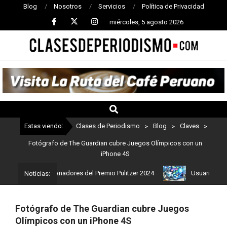
Blog
Nosotros
Servicios
Política de Privacidad
miércoles, 5 agosto 2026
CLASES
DE
PERIODISMO
Estas viendo:
Clases de Periodismo
>
Blog
>
Claves
>
Fotógrafo de The Guardian cubre Juegos Olímpicos con un
iPhone 4S
Estos son los ganadores del Premio Pulitzer 2024
Usuarios de Ch
Noticias:
Fotógrafo de The Guardian cubre Juegos
Olímpicos con un iPhone 4S