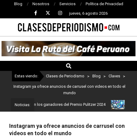
Blog
Nosotros
Servicios
Política de Privacidad
jueves, 6 agosto 2026
CLASES
DE
PERIODISMO
Estas viendo:
Clases de Periodismo
>
Blog
>
Claves
>
Instagram ya ofrece anuncios de carrusel con videos en todo el
mundo
dismo: Estos son los ganadores del Premio Pulitzer 2024
Usuarios
Noticias:
Instagram ya ofrece anuncios de carrusel con
videos en todo el mundo