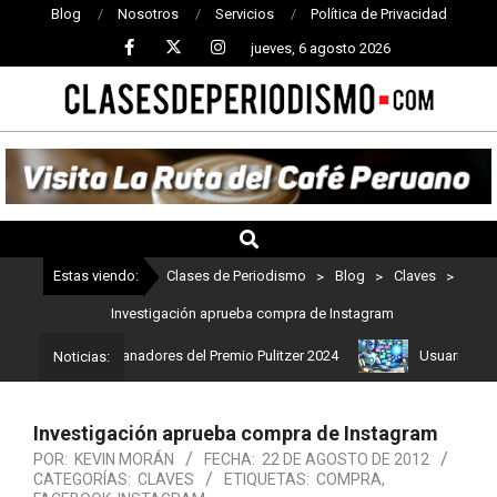
Blog
Nosotros
Servicios
Política de Privacidad
jueves, 6 agosto 2026
CLASES
DE
PERIODISMO
Estas viendo:
Clases de Periodismo
>
Blog
>
Claves
>
Investigación aprueba compra de Instagram
 Estos son los ganadores del Premio Pulitzer 2024
Usuarios de Ch
Noticias:
Investigación aprueba compra de Instagram
POR:
KEVIN MORÁN
FECHA:
22 DE AGOSTO DE 2012
CATEGORÍAS:
CLAVES
ETIQUETAS:
COMPRA
,