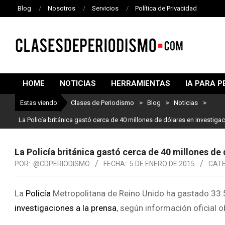
Blog
Nosotros
Servicios
Política de Privacidad
CLASES
DE
HOME
NOTICIAS
HERRAMIENTAS
IA PARA P
PERIODISMO
Estas viendo:
Clases de Periodismo
>
Blog
>
Noticias
>
La Policía británica gastó cerca de 40 millones de dólares en investiga
La Policía británica gastó cerca de 40 millones de
POR:
@CDPERIODISMO
FECHA:
5 DE ENERO DE 2015
CATE
La
Policía
Metropolitana de Reino Unido ha gastado 33.5 
investigaciones a la prensa
, según información oficial 