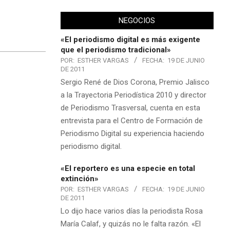
NEGOCIOS
«El periodismo digital es más exigente
que el periodismo tradicional»
POR:
ESTHER VARGAS
FECHA:
19 DE JUNIO
DE 2011
Sergio René de Dios Corona, Premio Jalisco
a la Trayectoria Periodística 2010 y director
de Periodismo Trasversal, cuenta en esta
entrevista para el Centro de Formación de
Periodismo Digital su experiencia haciendo
periodismo digital.
«El reportero es una especie en total
extinción»
POR:
ESTHER VARGAS
FECHA:
19 DE JUNIO
DE 2011
Lo dijo hace varios días la periodista Rosa
María Calaf, y quizás no le falta razón. «El