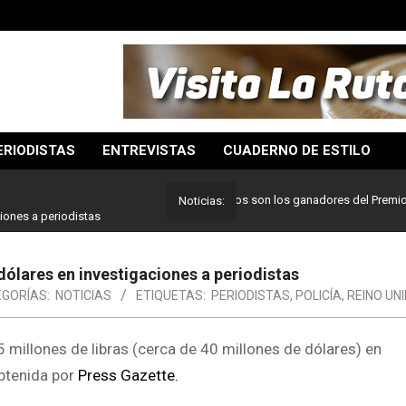
ERIODISTAS
ENTREVISTAS
CUADERNO DE ESTILO
Lo mejor del periodismo: Estos son los ganadores del Premio Pulitz
Noticias:
ciones a periodistas
 dólares en investigaciones a periodistas
GORÍAS:
NOTICIAS
ETIQUETAS:
PERIODISTAS
,
POLICÍA
,
REINO UN
millones de libras (cerca de 40 millones de dólares) en
obtenida por
Press Gazette.