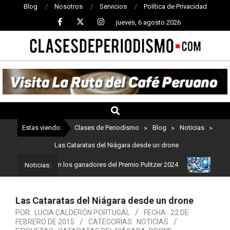
Blog
Nosotros
Servicios
Política de Privacidad
jueves, 6 agosto 2026
CLASES
DE
PERIODISMO
Estas viendo:
Clases de Periodismo
>
Blog
>
Noticias
>
Las Cataratas del Niágara desde un drone
dismo: Estos son los ganadores del Premio Pulitzer 2024
Usuarios
Noticias:
Las Cataratas del Niágara desde un drone
POR:
LUCIA CALDERÓN PORTUGAL
FECHA:
22 DE
FEBRERO DE 2015
CATEGORÍAS:
NOTICIAS