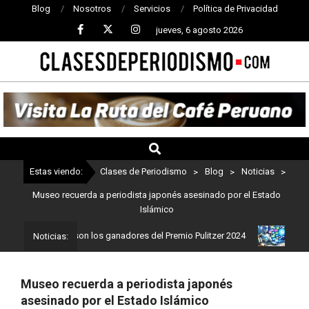
Blog
Nosotros
Servicios
Política de Privacidad
jueves, 6 agosto 2026
CLASES
DE
PERIODISMO
Estas viendo:
Clases de Periodismo
>
Blog
>
Noticias
>
Museo recuerda a periodista japonés asesinado por el Estado
Islámico
iodismo: Estos son los ganadores del Premio Pulitzer 2024
Usuari
Noticias:
Museo recuerda a periodista japonés
asesinado por el Estado Islámico