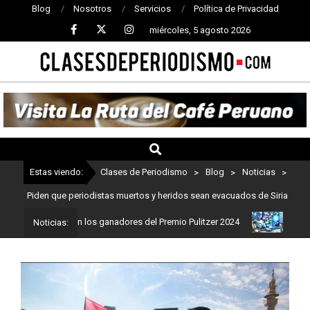
Blog
Nosotros
Servicios
Política de Privacidad
miércoles, 5 agosto 2026
CLASES
DE
PERIODISMO
Estas viendo:
Clases de Periodismo
>
Blog
>
Noticias
>
Piden que periodistas muertos y heridos sean evacuados de Siria
ismo: Estos son los ganadores del Premio Pulitzer 2024
Usuarios 
Noticias: