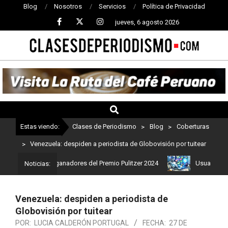
Blog
Nosotros
Servicios
Política de Privacidad
jueves, 6 agosto 2026
CLASES
DE
PERIODISMO
Estas viendo:
Clases de Periodismo
>
Blog
>
Coberturas
>
Venezuela: despiden a periodista de Globovisión por tuitear
 Estos son los ganadores del Premio Pulitzer 2024
Usuarios de Ch
Noticias:
Venezuela: despiden a periodista de
Globovisión por tuitear
POR:
LUCIA CALDERÓN PORTUGAL
FECHA:
27 DE