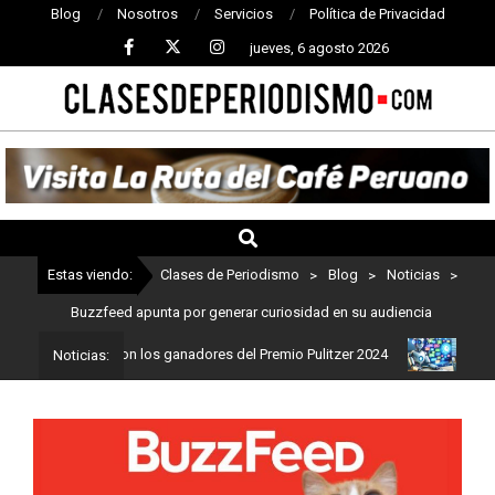
Blog
Nosotros
Servicios
Política de Privacidad
jueves, 6 agosto 2026
CLASES
DE
PERIODISMO
Estas viendo:
Clases de Periodismo
>
Blog
>
Noticias
>
Buzzfeed apunta por generar curiosidad en su audiencia
odismo: Estos son los ganadores del Premio Pulitzer 2024
Usuario
Noticias: