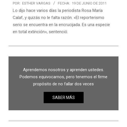
POR:
ESTHER VARGAS
FECHA:
19 DE JUNIO DE 2011
Lo dijo hace varios días la periodista Rosa María
Calaf, y quizás no le falta razón. «El reporterismo
serio se encuentra en la encrucijada. Es una especie
en total extinción», sentenció.
Aprendemos nosotros y aprenden ustedes.
Podemos equivocarnos, pero tenemos el firme
propósito de no fallar dos veces
SABER MÁS