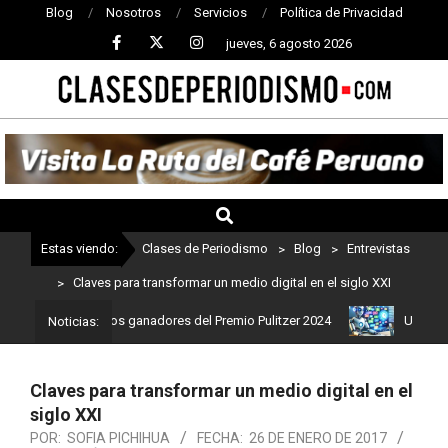
Blog
Nosotros
Servicios
Política de Privacidad
jueves, 6 agosto 2026
CLASES
DE
PERIODISMO
Estas viendo:
Clases de Periodismo
>
Blog
>
Entrevistas
>
Claves para transformar un medio digital en el siglo XXI
o: Estos son los ganadores del Premio Pulitzer 2024
Usuarios de
Noticias:
Claves para transformar un medio digital en el
siglo XXI
POR:
SOFIA PICHIHUA
FECHA:
26 DE ENERO DE 2017