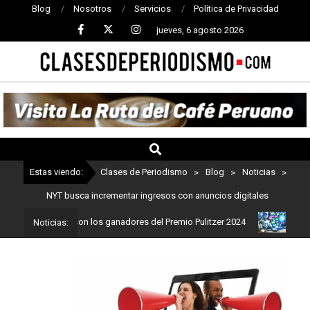
Blog
Nosotros
Servicios
Política de Privacidad
jueves, 6 agosto 2026
CLASES
DE
PERIODISMO
Estas viendo:
Clases de Periodismo
>
Blog
>
Noticias
>
NYT busca incrementar ingresos con anuncios digitales
iodismo: Estos son los ganadores del Premio Pulitzer 2024
Usuari
Noticias: