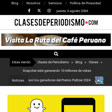
Blog
Nosotros
Servicios
Política de Privacidad
jueves, 6 agosto 2026
CLASES
DE
PERIODISMO
Estas viendo:
Clases de Periodismo
>
Blog
>
Claves
>
Snapchat está generando 10 millones de vistas
riodismo: Estos son los ganadores del Premio Pulitzer 2024
Usuar
Noticias: