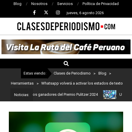
Blog
Nosotros
Servicios
Política de Privacidad
jueves, 6 agosto 2026
CLASES
DE
PERIODISMO
Estas viendo:
Clases de Periodismo
>
Blog
>
Herramientas
>
Whatsapp volverá a activar los estados de texto
mo: Estos son los ganadores del Premio Pulitzer 2024
Usuarios de
Noticias: