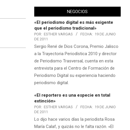
NEGOCIOS
«El periodismo digital es más exigente
que el periodismo tradicional»
POR:
ESTHER VARGAS
FECHA:
19 DE JUNIO
DE 2011
Sergio René de Dios Corona, Premio Jalisco
a la Trayectoria Periodística 2010 y director
de Periodismo Trasversal, cuenta en esta
entrevista para el Centro de Formación de
Periodismo Digital su experiencia haciendo
periodismo digital.
«El reportero es una especie en total
extinción»
POR:
ESTHER VARGAS
FECHA:
19 DE JUNIO
DE 2011
Lo dijo hace varios días la periodista Rosa
María Calaf, y quizás no le falta razón. «El