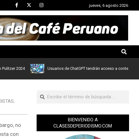
jueves, 6 agosto 2026
er 2024
Usuarios de ChatGPT tendrán acceso a contenidos de not
DISTAS
,
BIENVENIDO A
bargo, no
CLASESDEPERIODISMO.COM
esta con