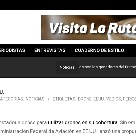
ERIODISTAS
ENTREVISTAS
CUADERNO DE ESTILO
Lo mejor del periodismo: Estos son los ganadores del Premio Pulitz
Noticias:
U.
ATEGORÍAS:
NOTICIAS
ETIQUETAS:
DRONE
,
EEUU
,
MEDIOS
,
PERIO
 estadounidense para
utilizar drones en su cobertura.
Sin em
dministración Federal de Aviación en EE.UU. lanzó una propu