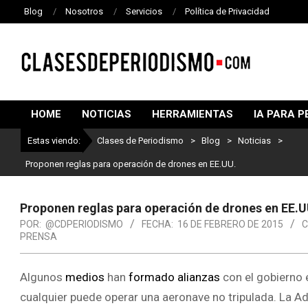
Blog
Nosotros
Servicios
Política de Privacidad
CLASES
DE
HOME
NOTICIAS
HERRAMIENTAS
IA PARA P
PERIODISMO
Estas viendo:
Clases de Periodismo
>
Blog
>
Noticias
>
Proponen reglas para operación de drones en EE.UU.
Proponen reglas para operación de drones en EE.U
POR:
@CDPERIODISMO
FECHA:
16 DE FEBRERO DE 2015
C
PRENSA
Algunos
medios
han
formado alianzas
con el gobierno
cualquier puede operar una aeronave no tripulada. La A