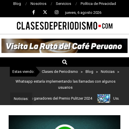
Blog
Nosotros
Servicios
Política de Privacidad
jueves, 6 agosto 2026
CLASES
DE
PERIODISMO
Estas viendo:
Clases de Periodismo
>
Blog
>
Noticias
>
Whatsapp estaría implementando las llamadas con algunos
usuarios
o: Estos son los ganadores del Premio Pulitzer 2024
Usuarios de 
Noticias: