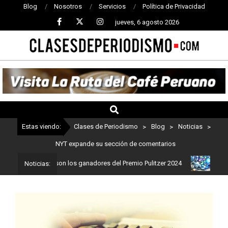
Blog
Nosotros
Servicios
Política de Privacidad
jueves, 6 agosto 2026
CLASES
DE
PERIODISMO
Estas viendo:
Clases de Periodismo
>
Blog
>
Noticias
>
NYT expande su sección de comentarios
iodismo: Estos son los ganadores del Premio Pulitzer 2024
Usuari
Noticias: