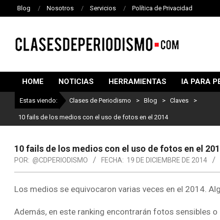
Blog
Nosotros
Servicios
Política de Privacidad
CLASES
DE
HOME
NOTICIAS
HERRAMIENTAS
IA PARA P
PERIODISMO
Estas viendo:
Clases de Periodismo
>
Blog
>
Claves
>
10 fails de los medios con el uso de fotos en el 2014
10 fails de los medios con el uso de fotos en el 20
POR:
@CDPERIODISMO
FECHA:
19 DE DICIEMBRE DE 2014
Los medios se equivocaron varias veces en el 2014. Algu
Además, en este ranking encontrarán fotos sensibles