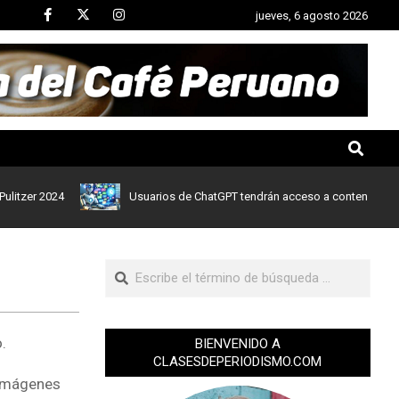
jueves, 6 agosto 2026
 2024
Usuarios de ChatGPT tendrán acceso a contenidos de notici
.
BIENVENIDO A
CLASESDEPERIODISMO.COM
 imágenes