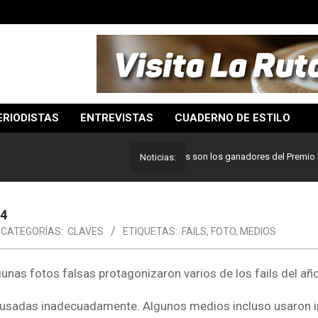
ERIODISTAS
ENTREVISTAS
CUADERNO DE ESTILO
Lo mejor del periodismo: Estos son los ganadores del Premio Pulitzer
Noticias:
14
CATEGORÍAS:
CLAVES
ETIQUETAS:
FAILS
,
FOTO
,
MEDIOS
nas fotos falsas protagonizaron varios de los fails del año
 o usadas inadecuadamente. Algunos medios incluso usaron